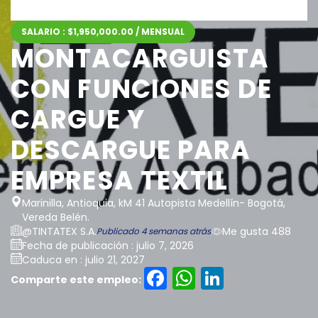
SALARIO : $1,950,000.00 / MENSUAL
MONTACARGUISTA
CON FUNCIONES DE
CARGUE Y
DESCARGUE PARA
EMPRESA TEXTIL
Marinilla, Antioquia, kM 41 Autopista Medellín- Bogotá,
Vereda Belén.
@TINTATEX S.A.
Me gusta 488
Publicado 4 semanas atrás
Fecha de publicación : julio 7, 2026
Caduca en : julio 21, 2027
Facebook
WhatsAp
LinkedI
Comparte este empleo: