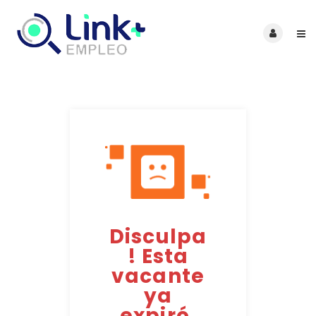
Disculpa
! Esta
vacante
ya
expiró.