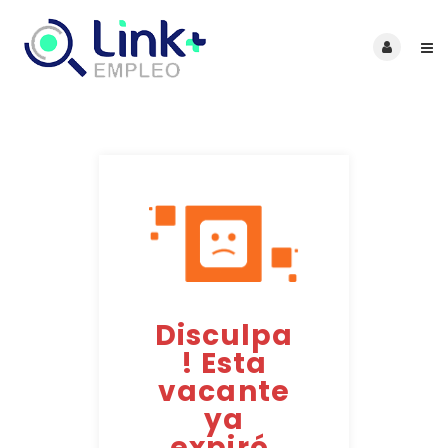
Disculpa
! Esta
vacante
ya
expiró.