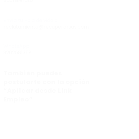
Bachillerato
Envía tu Hoja de vida a:
reclutamiento@recuperarsas.com
WhatsApp:
3202581358
También puedes
postularte con la opción
“Aplicar desde Link
Empleo”