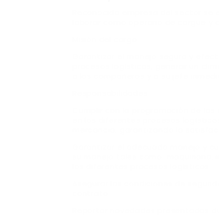
Reconocida empresa del sector se 
laborar como operario de cargue y
Misión del cargo:
Garantizar el manejo seguro y efect
procesos logísticos, generar un cli
a los compañeros y a su jefe inmedi
Responsabilidades:
Cumplir con la programación de las 
en los diferentes procesos logístic
mercancía, garantizando la satisfacc
Garantizar el adecuado manejo y cu
su manejo tales como: maquinaria,
los diferentes procesos logísticos.
Asegurar las condiciones de segurida
contrato.
Reportar novedades presentadas dur