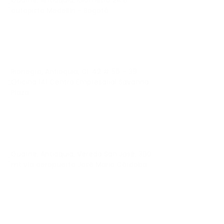
autopista Medellín - Bogotá
Rionegro, Antioquia, Cl. 42 # 56 – 39
Oficina 141 Centro Empresarial Savanna
Plaza
Guarne, Antioquia, Vereda San José, 300
mt vía aeropuerto José Maria Córdoba