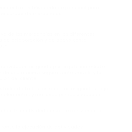
encuentra en búsqueda de personal para
 descargue de mercancías.
ivo de las mercancías en los diferentes
ma de colaboración y de apoyo tanto
ato.
actividades asignada por su jefe inmediato
os de una manera segura tanto para él y la
ión del cliente.
stodia de todos los recursos asignados bajo
 implementos y materias primas usadas en
d en las actividades que se realizan en el
ante la ejecución de actividades