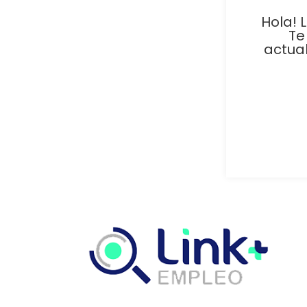
Hola! 
Te
actua