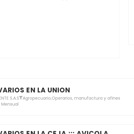
VARIOS EN LA UNION
NTE S.A.S
Agropecuario
,
Operarios, manufactura y afines
/ Mensual
VARIOS EN LA CEJA ::: AVICOLA