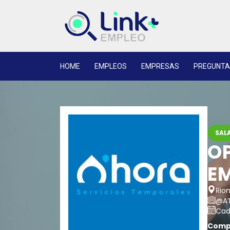
HOME
EMPLEOS
EMPRESAS
PREGUNTA
SALA
O
E
Rion
@A’
Cad
Compa