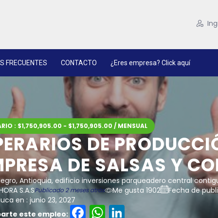
Ing
S FRECUENTES
CONTACTO
¿Eres empresa? Click aquí
RIO : $1,750,905.00 - $1,750,905.00 / MENSUAL
PERARIOS DE PRODUCCI
MPRESA DE SALSAS Y C
egro, Antioquia, edificio inversiones parqueadero central contig
HORA S.A.S
Me gusta 1902
Fecha de publi
Publicado 2 meses atrás
uca en : junio 23, 2027
Facebook
WhatsApp
LinkedIn
rte este empleo: