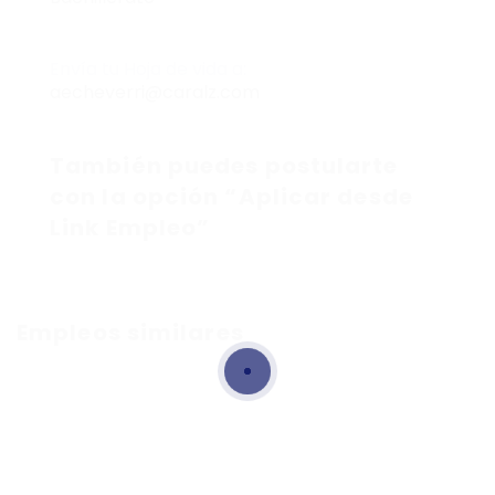
Envía tu Hoja de vida a:
aecheverri@caralz.com
También puedes postularte
con la opción “Aplicar desde
Link Empleo”
Empleos similares