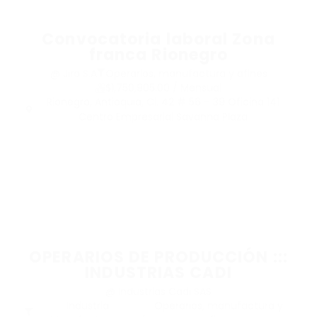
Convocatoria laboral Zona
franca Rionegro
@ Jiro S.A
Operarios, manufactura y afines
$1,750,905.00 / Mensual
Rionegro, Antioquia, Cl. 42 # 56 – 39 Oficina 141
Centro Empresarial Savanna Plaza
OPERARIOS DE PRODUCCIÓN :::
INDUSTRIAS CADI
@ Industrias Cadi SAS
Industria
Operarios, manufactura y
,