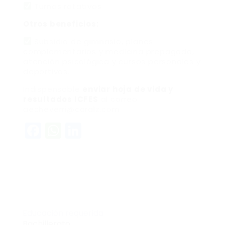
Turnos rotativos
Otros beneficios:
Subsidio de gimnasio, planes
complementarios y medicina prepagada,
atención psicológica y cursos personales y
deportivos.
Indispensable
enviar hoja de vida y
resultados ICFES
al correo
aecheverri@caralz.com
Facebook
WhatsApp
LinkedIn
Educación requerida
Bachillerato