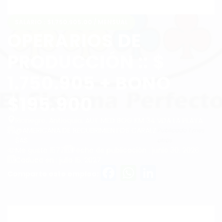
SALARIO : $1,750,905.00 / MENSUAL
OPERARIOS DE
PRODUCCIÓN :: $
1.750.905 + BONO
$195.900
Rionegro, Antioquia, AUT MED BOG KM 34 VDA LA PLAYA
@AMERICANA DE RECUBRIMIENTOS CARALZ
Publicado 1 mes
SAS
atrás
Me gusta 1577
Fecha de publicación : junio 30, 2026
Caduca en : julio 15, 2027
Facebook
WhatsAp
LinkedI
Comparte este empleo: