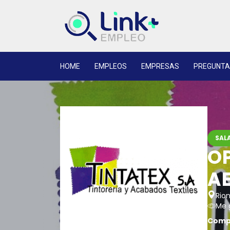
HOME
EMPLEOS
EMPRESAS
PREGUNTA
SALA
O
A
Rion
Me 
Compa