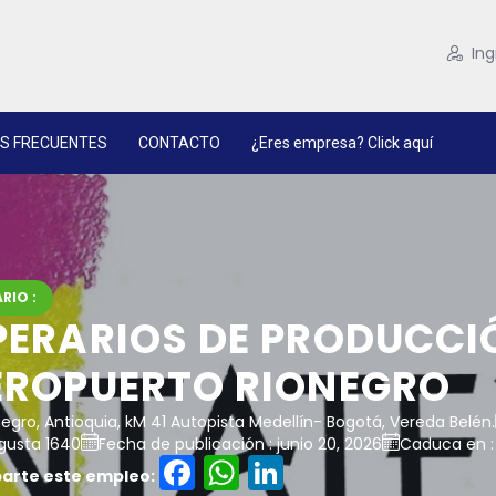
Ing
S FRECUENTES
CONTACTO
¿Eres empresa? Click aquí
RIO :
PERARIOS DE PRODUCCI
EROPUERTO RIONEGRO
egro, Antioquia, kM 41 Autopista Medellín- Bogotá, Vereda Belén.
gusta 1640
Fecha de publicación : junio 20, 2026
Caduca en : 
Facebook
WhatsApp
LinkedIn
rte este empleo: