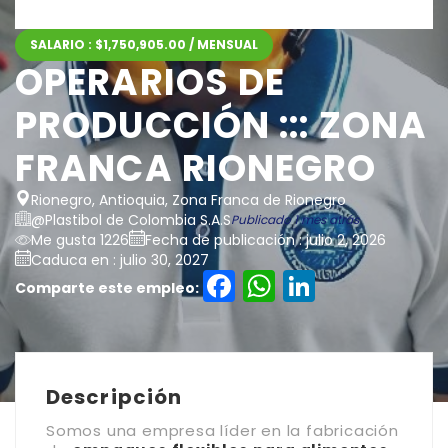
SALARIO : $1,750,905.00 / MENSUAL
OPERARIOS DE
PRODUCCIÓN ::: ZONA
FRANCA RIONEGRO
Rionegro, Antioquia, Zona Franca de Rionegro
@Plastibol de Colombia S.A.S
Publicado 1 mes atrás
Me gusta 1226
Fecha de publicación : julio 2, 2026
Caduca en : julio 30, 2027
Facebook
WhatsAp
LinkedI
Comparte este empleo:
Descripción
Somos una empresa líder en la fabricación