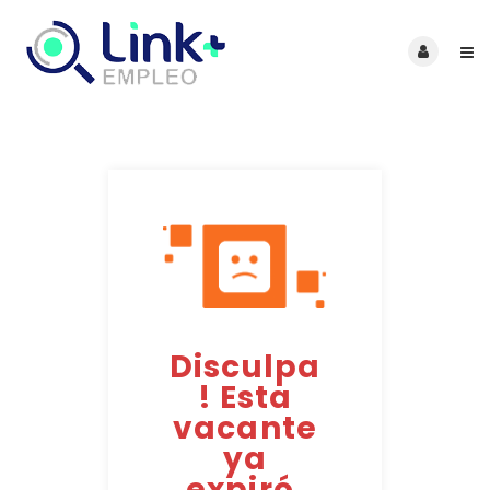
Disculpa
! Esta
vacante
ya
expiró.