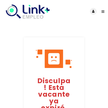
Disculpa
! Esta
vacante
ya
expiró.