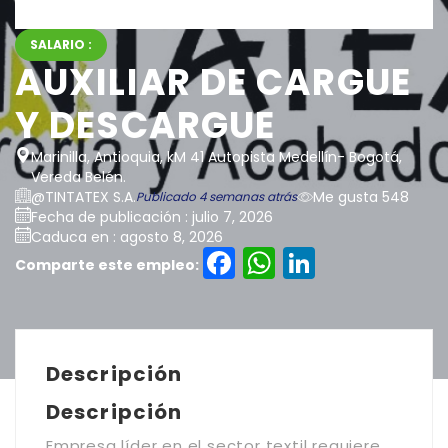
SALARIO :
AUXILIAR DE CARGUE
Y DESCARGUE
Marinilla, Antioquia, kM 41 Autopista Medellín- Bogotá,
Vereda Belén.
@TINTATEX S.A.
Me gusta 548
Publicado 4 semanas atrás
Fecha de publicación : julio 7, 2026
Caduca en : agosto 8, 2026
Facebook
WhatsAp
LinkedI
Comparte este empleo:
Descripción
Descripción
Empresa líder en el sector textil requiere