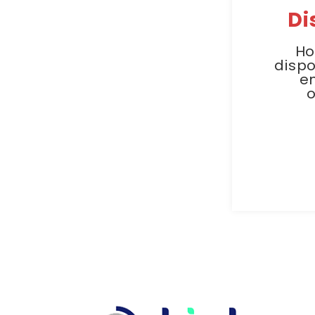
Di
Ho
dispo
e
o