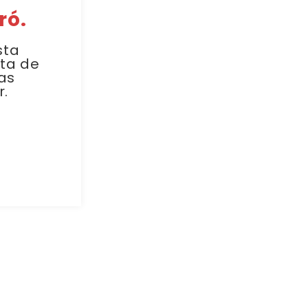
ró.
sta
sta de
as
r.