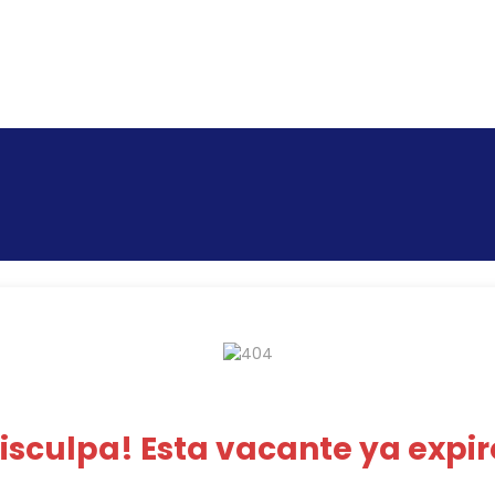
isculpa! Esta vacante ya expir