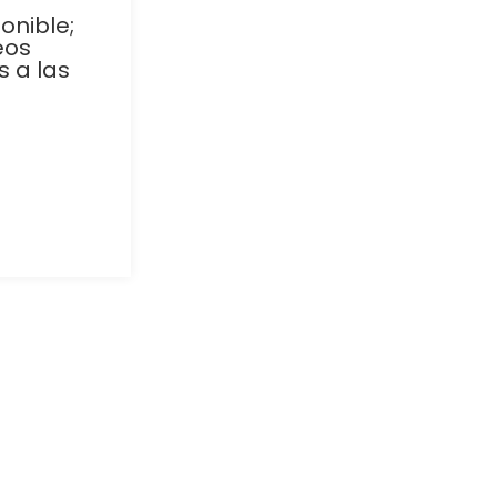
onible;
eos
 a las