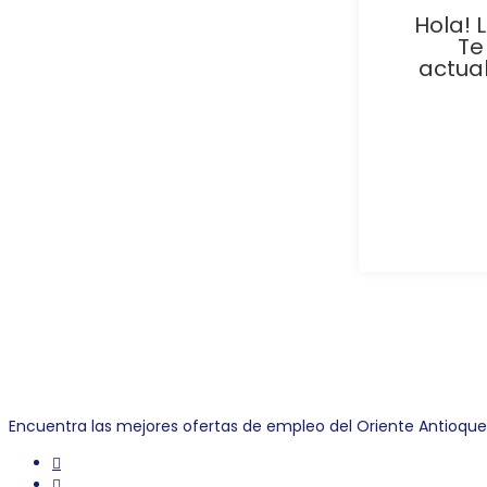
Hola! 
Te
actua
Link Empleo
Encuentra las mejores ofertas de empleo del Oriente Antioqu