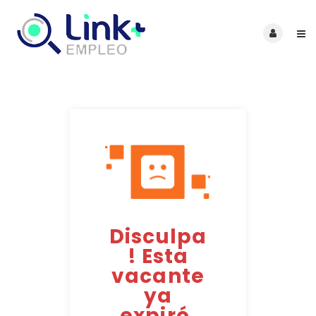
Disculpa
! Esta
vacante
ya
expiró.