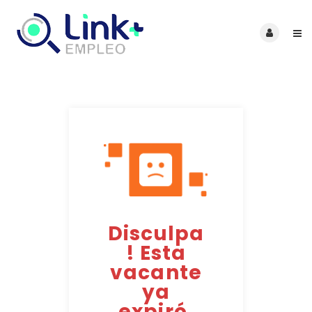
Disculpa
! Esta
vacante
ya
expiró.