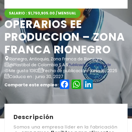
SALARIO : $1,750,905.00 / MENSUAL
OPERARIOS EE
PRODUCCION – ZONA
FRANCA RIONEGRO
Rionegro, Antioquia, Zona Franca de Rionegro
@Plastibol de Colombia S.A.S
Publicado 2 meses atrás
Me gusta 1082
Fecha de publicación : junio 16, 2026
Caduca en : junio 30, 2027
Facebook
WhatsAp
LinkedI
Comparte este empleo:
Descripción
Somos una empresa líder en la fabricación