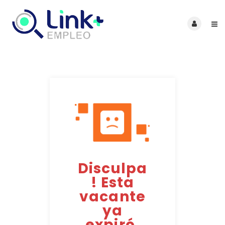
Disculpa
! Esta
vacante
ya
expiró.